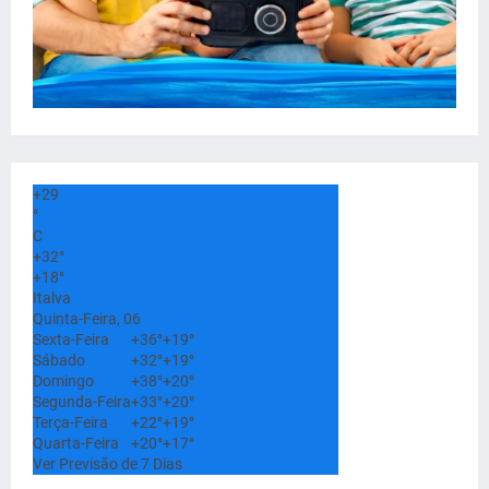
+
29
°
C
+
32°
+
18°
Italva
Quinta-Feira, 06
Sexta-Feira
+
36°
+
19°
Sábado
+
32°
+
19°
Domingo
+
38°
+
20°
Segunda-Feira
+
33°
+
20°
Terça-Feira
+
22°
+
19°
Quarta-Feira
+
20°
+
17°
Ver Previsão de 7 Dias