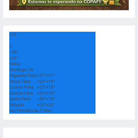
+
33
°
C
+
36°
+
21°
Italva
Domingo, 09
Segunda-Feira
+
27°
+
21°
Terça-Feira
+
23°
+
19°
Quarta-Feira
+
23°
+
18°
Quinta-Feira
+
33°
+
16°
Sexta-Feira
+
36°
+
19°
Sábado
+
33°
+
22°
Ver Previsão de 7 Dias