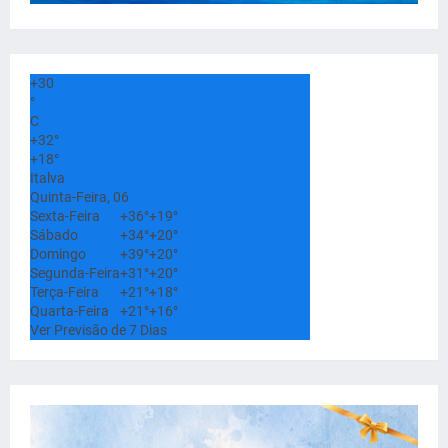
+
30
°
C
+
32°
+
18°
Italva
Quinta-Feira, 06
Sexta-Feira
+
36°
+
19°
Sábado
+
34°
+
20°
Domingo
+
39°
+
20°
Segunda-Feira
+
31°
+
20°
Terça-Feira
+
21°
+
18°
Quarta-Feira
+
21°
+
16°
Ver Previsão de 7 Dias