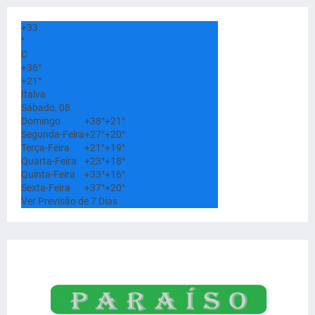
+
33
°
C
+
36°
+
21°
Italva
Sábado, 08
Domingo
+
38°
+
21°
Segunda-Feira
+
27°
+
20°
Terça-Feira
+
21°
+
19°
Quarta-Feira
+
23°
+
18°
Quinta-Feira
+
33°
+
16°
Sexta-Feira
+
37°
+
20°
Ver Previsão de 7 Dias