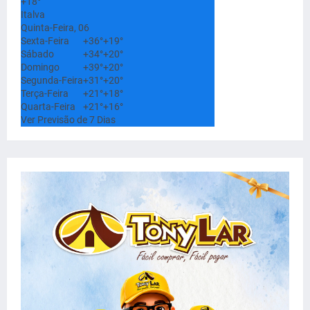
+
18°
Italva
Quinta-Feira, 06
Sexta-Feira
+
36°
+
19°
Sábado
+
34°
+
20°
Domingo
+
39°
+
20°
Segunda-Feira
+
31°
+
20°
Terça-Feira
+
21°
+
18°
Quarta-Feira
+
21°
+
16°
Ver Previsão de 7 Dias