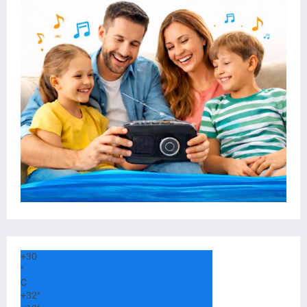
+
30
°
C
+
32°