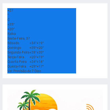
+
27
°
C
+
35°
+
20°
Italva
Sexta-Feira, 07
Sábado
+
34°
+
19°
Domingo
+
39°
+
20°
Segunda-Feira
+
28°
+
20°
Terça-Feira
+
20°
+
19°
Quarta-Feira
+
24°
+
18°
Quinta-Feira
+
29°
+
17°
Ver Previsão de 7 Dias