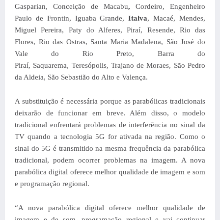
Gasparian, Conceição de Macabu
,
Cordeiro, Engenheiro
Paulo de Frontin, Iguaba Grande,
Italva
, Macaé, Mendes,
Miguel Pereira, Paty do Alferes, Piraí, Resende, Rio das
Flores, Rio das Ostras, Santa Maria Madalena, São José do
Vale do Rio Preto,
Barra do
Piraí,
Saquarema
,
Teresópolis
,
Trajano de Moraes,
São Pedro
da Aldeia,
São Sebastião do Alto
e Valença.
A substituição é necessária porque as parabólicas tradicionais
deixarão de funcionar em breve. Além disso, o modelo
tradicional enfrentará problemas de interferência no sinal da
TV quando a tecnologia 5G for ativada na região. Como o
sinal do 5G é transmitido na mesma frequência da parabólica
tradicional, podem ocorrer problemas na imagem. A nova
parabólica digital oferece melhor qualidade de imagem e som
e programação regional.
“A nova parabólica digital oferece melhor qualidade de
imagem e de som, programação regional e vai continuar