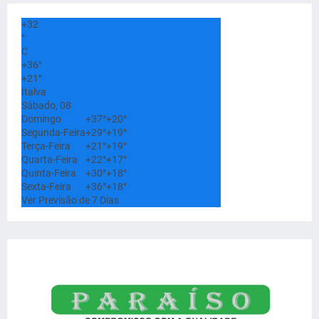
+
32
°
C
+
36°
+
21°
Italva
Sábado, 08
Domingo
+
37°
+
20°
Segunda-Feira
+
29°
+
19°
Terça-Feira
+
21°
+
19°
Quarta-Feira
+
22°
+
17°
Quinta-Feira
+
30°
+
18°
Sexta-Feira
+
36°
+
18°
Ver Previsão de 7 Dias