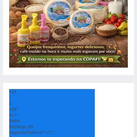
+
33
°
C
+
36°
+
21°
Italva
Domingo, 09
Segunda-Feira
+
27°
+
21°