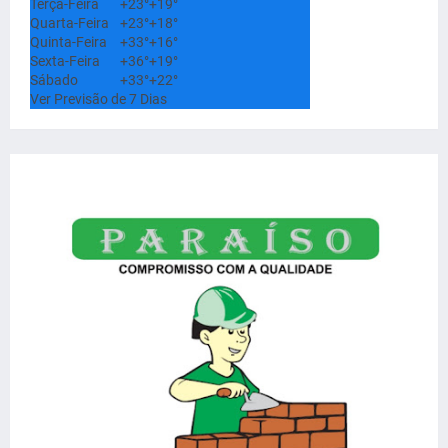
Terça-Feira
+
23°
+
19°
Quarta-Feira
+
23°
+
18°
Quinta-Feira
+
33°
+
16°
Sexta-Feira
+
36°
+
19°
Sábado
+
33°
+
22°
Ver Previsão de 7 Dias