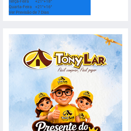
Terça-Feira
+
21°
+
18°
Quarta-Feira
+
21°
+
16°
Ver Previsão de 7 Dias