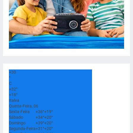
+
30
°
C
+
32°
+
18°
Italva
Quinta-Feira, 06
Sexta-Feira
+
36°
+
19°
Sábado
+
34°
+
20°
Domingo
+
39°
+
20°
Segunda-Feira
+
31°
+
20°