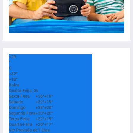
+
29
°
C
+
32°
+
18°
Italva
Quinta-Feira, 06
Sexta-Feira
+
36°
+
19°
Sábado
+
32°
+
19°
Domingo
+
38°
+
20°
Segunda-Feira
+
33°
+
20°
Terça-Feira
+
22°
+
19°
Quarta-Feira
+
20°
+
17°
Ver Previsão de 7 Dias