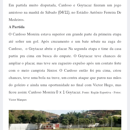
Em partida muito disputada, Cardoso e Goytacaz fizeram um jogo
amistoso na manhã de Sábado
, no Estádio Antônio Ferreira De
(04/11)
Medeiros.
A Partida
O Cardoso Moreira estava superior em grande parte da primeira etapa
até sofrer um gol. Após cruzamento e um bate rebate na zaga do
Cardoso,
o Goytacaz abriu o placar. Na segunda etapa o time da casa
partiu pra cima em busca do empate. O Goytacaz teve chances de
ampliar o placar, mas teve seu zagueiro expulso após um contato forte
com o meio campista Júnior. O Cardoso então foi pra cima, criou
chances, teve uma bola na trave, um contra ataque que parou nas mãos
do goleiro e ainda uma oportunidade no final com Victor Hugo, mas
ficou assim: Cardoso Moreira
Goytacaz.
0 x 1
Fonte: Região Esportiva - Fotos:
Victor Marques