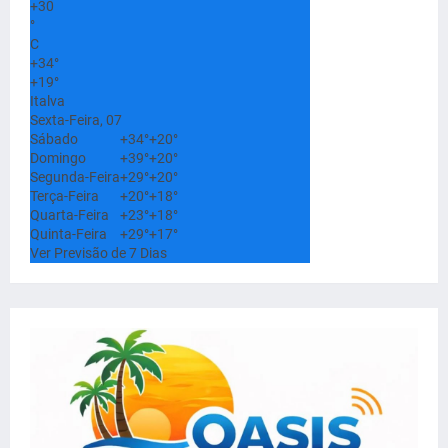
+
30
°
C
+
34°
+
19°
Italva
Sexta-Feira, 07
Sábado
+
34°
+
20°
Domingo
+
39°
+
20°
Segunda-Feira
+
29°
+
20°
Terça-Feira
+
20°
+
18°
Quarta-Feira
+
23°
+
18°
Quinta-Feira
+
29°
+
17°
Ver Previsão de 7 Dias