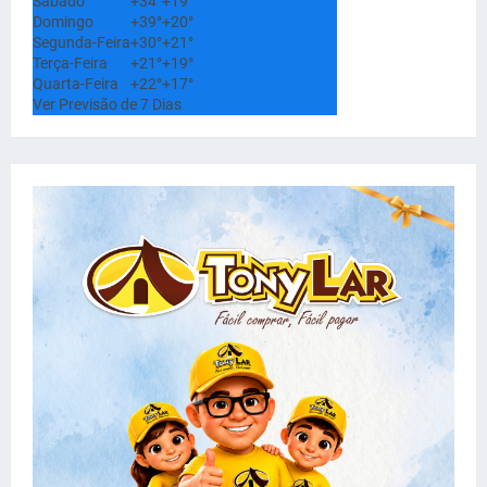
Sábado
+
34°
+
19°
Domingo
+
39°
+
20°
Segunda-Feira
+
30°
+
21°
Terça-Feira
+
21°
+
19°
Quarta-Feira
+
22°
+
17°
Ver Previsão de 7 Dias