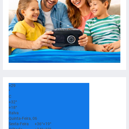
+
29
°
C
+
32°
+
18°
Italva
Quinta-Feira, 06
Sexta-Feira
+
36°
+
19°