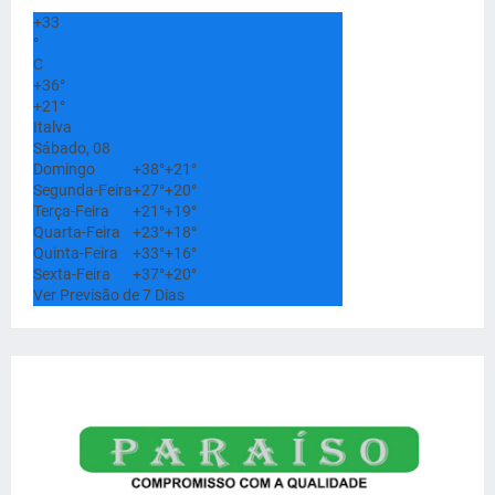
+
33
°
C
+
36°
+
21°
Italva
Sábado, 08
Domingo
+
38°
+
21°
Segunda-Feira
+
27°
+
20°
Terça-Feira
+
21°
+
19°
Quarta-Feira
+
23°
+
18°
Quinta-Feira
+
33°
+
16°
Sexta-Feira
+
37°
+
20°
Ver Previsão de 7 Dias