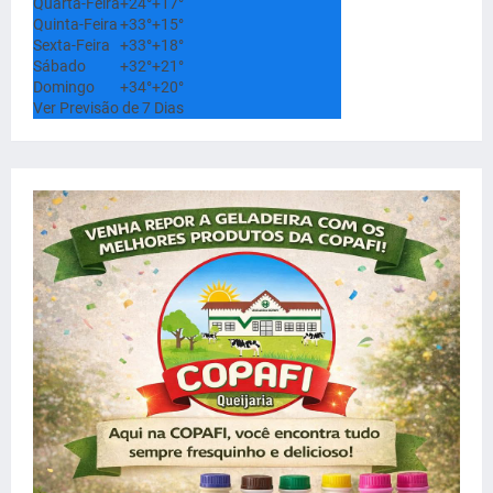
Quarta-Feira
+
24°
+
17°
Quinta-Feira
+
33°
+
15°
Sexta-Feira
+
33°
+
18°
Sábado
+
32°
+
21°
Domingo
+
34°
+
20°
Ver Previsão de 7 Dias