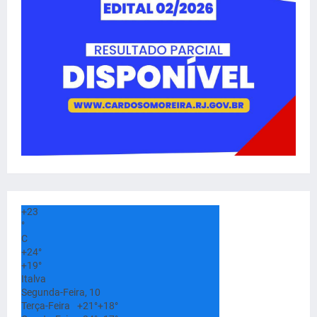
+
23
°
C
+
24°
+
19°
Italva
Segunda-Feira, 10
Terça-Feira
+
21°
+
18°