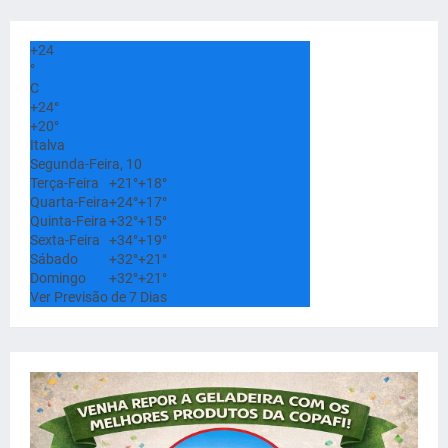
+
24
°
C
+
24°
+
20°
Italva
Segunda-Feira, 10
Terça-Feira
+
21°
+
18°
Quarta-Feira
+
24°
+
17°
Quinta-Feira
+
32°
+
15°
Sexta-Feira
+
34°
+
19°
Sábado
+
32°
+
21°
Domingo
+
32°
+
21°
Ver Previsão de 7 Dias