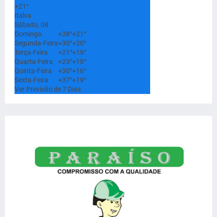
+
21°
Italva
Sábado, 08
Domingo
+
38°
+
21°
Segunda-Feira
+
30°
+
20°
Terça-Feira
+
21°
+
19°
Quarta-Feira
+
23°
+
18°
Quinta-Feira
+
30°
+
16°
Sexta-Feira
+
37°
+
19°
Ver Previsão de 7 Dias