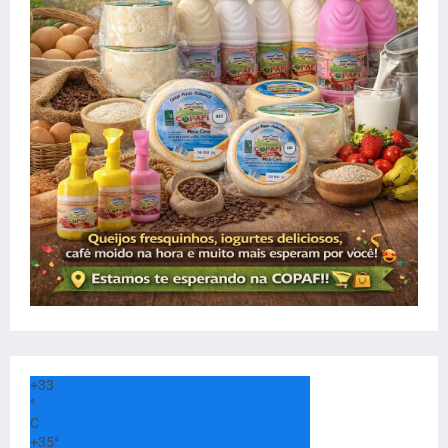
+
33
°
C
+
35°