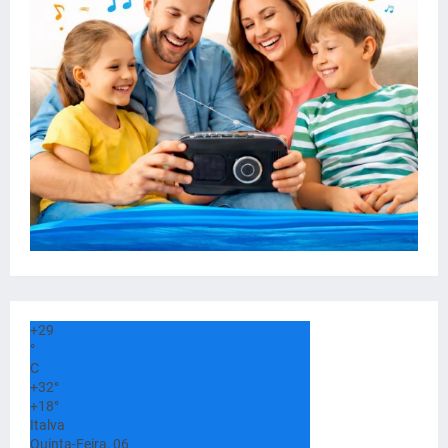
+
29
°
C
+
32°
+
18°
Italva
Quinta-Feira, 06