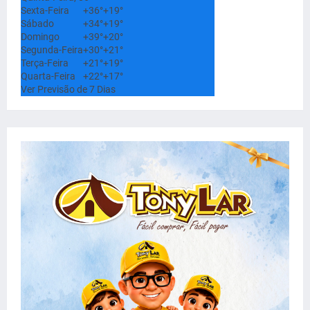
Sexta-Feira
+
36°
+
19°
Sábado
+
34°
+
19°
Domingo
+
39°
+
20°
Segunda-Feira
+
30°
+
21°
Terça-Feira
+
21°
+
19°
Quarta-Feira
+
22°
+
17°
Ver Previsão de 7 Dias