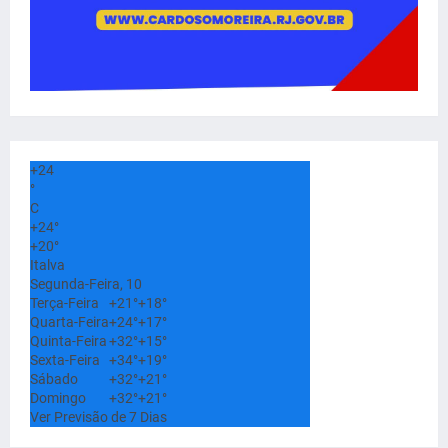
+
24
°
C
+
24°
+
20°
Italva
Segunda-Feira, 10
Terça-Feira
+
21°
+
18°
Quarta-Feira
+
24°
+
17°
Quinta-Feira
+
32°
+
15°
Sexta-Feira
+
34°
+
19°
Sábado
+
32°
+
21°
Domingo
+
32°
+
21°
Ver Previsão de 7 Dias