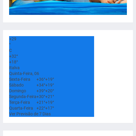
+
29
°
C
+
32°
+
18°
Italva
Quinta-Feira, 06
Sexta-Feira
+
36°
+
19°
Sábado
+
34°
+
19°
Domingo
+
39°
+
20°
Segunda-Feira
+
30°
+
21°
Terça-Feira
+
21°
+
19°
Quarta-Feira
+
22°
+
17°
Ver Previsão de 7 Dias