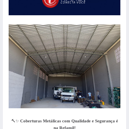
🔨✨
Coberturas Metálicas
com Qualidade e Segurança é
na Refamil!