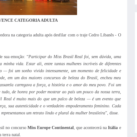
VENCE CATEGORIA ADULTA
edora na categoria adulta após desfilar com o traje Cedro Libanês - O
e sua emoção: “
Participar do Miss Brasil Real foi, sem dúvida, uma
minha vida. Estar ali, entre tantas mulheres incríveis de diferentes
so — foi um sonho vivido intensamente, um momento de felicidade e
ade, em um dos maiores concursos de beleza do Brasil, encheu meu
ssarela carregava a força, a história e o amor do meu povo. Foi um
e tudo, de honra por poder mostrar ao país um pouco da nossa terra,
sil Real é muito mais do que um palco de beleza — é um evento que
força, sua autenticidade e o verdadeiro empoderamento feminino. Cada
 representamos um retrato lindo e plural da mulher brasileira
”, disse.
asil no concurso
Miss Europe Continental
, que acontecerá na
Itália
e
terra natal.