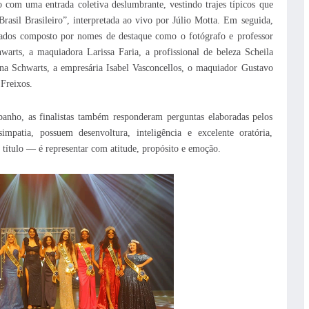
o com uma entrada coletiva deslumbrante, vestindo trajes típicos que
rasil Brasileiro”, interpretada ao vivo por Júlio Motta. Em seguida,
rados composto por nomes de destaque como o fotógrafo e professor
arts, a maquiadora Larissa Faria, a profissional de beleza Scheila
iana Schwarts, a empresária Isabel Vasconcellos, o maquiador Gustavo
 Freixos.
 banho, as finalistas também responderam perguntas elaboradas pelos
mpatia, possuem desenvoltura, inteligência e excelente oratória,
ítulo — é representar com atitude, propósito e emoção.