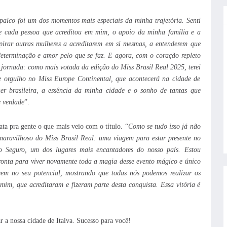
palco foi um dos momentos mais especiais da minha trajetória. Senti
de cada pessoa que acreditou em mim, o apoio da minha família e a
irar outras mulheres a acreditarem em si mesmas, a entenderem que
eterminação e amor pelo que se faz. E agora, com o coração repleto
 jornada: como mais votada da edição do Miss Brasil Real 2025, terei
e orgulho no Miss Europe Continental, que acontecerá na cidade de
er brasileira, a essência da minha cidade e o sonho de tantas que
e verdade
”.
ata pra gente o que mais veio com o título. “
Como se tudo isso já não
e maravilhoso do Miss Brasil Real: uma viagem para estar presente no
o Seguro, um dos lugares mais encantadores do nosso país. Estou
 pronta para viver novamente toda a magia desse evento mágico e único
arem no seu potencial, mostrando que todas nós podemos realizar os
mim, que acreditaram e fizeram parte desta conquista. Essa vitória é
 a nossa cidade de Italva. Sucesso para você!