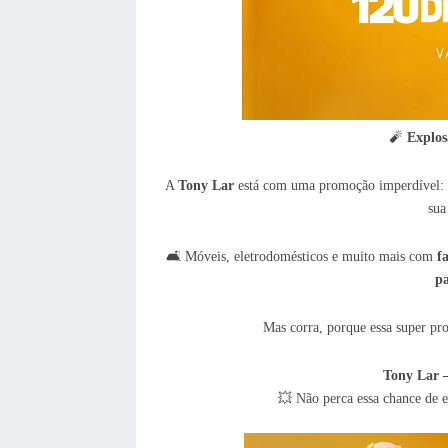
🧨
Explos
A
Tony Lar
está com uma promoção imperdível:
sua
🛋️ Móveis, eletrodomésticos e muito mais com
f
pa
Mas corra, porque essa super p
Tony Lar –
💥 Não perca essa chance de e