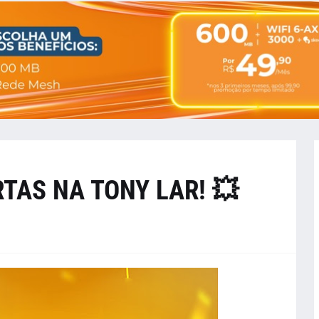
TAS NA TONY LAR! 💥