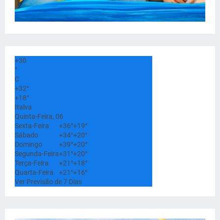
+
30
°
C
+
32°
+
18°
Italva
Quinta-Feira, 06
Sexta-Feira
+
36°
+
19°
Sábado
+
34°
+
20°
Domingo
+
39°
+
20°
Segunda-Feira
+
31°
+
20°
Terça-Feira
+
21°
+
18°
Quarta-Feira
+
21°
+
16°
Ver Previsão de 7 Dias