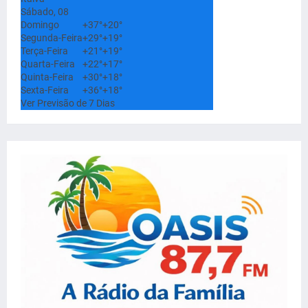
Sábado, 08
Domingo
+
37°
+
20°
Segunda-Feira
+
29°
+
19°
Terça-Feira
+
21°
+
19°
Quarta-Feira
+
22°
+
17°
Quinta-Feira
+
30°
+
18°
Sexta-Feira
+
36°
+
18°
Ver Previsão de 7 Dias