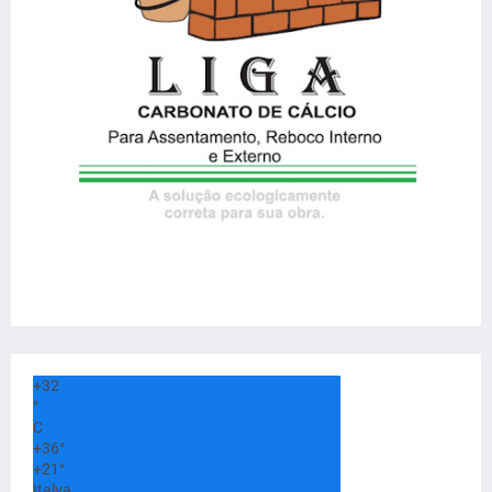
+
32
°
C
+
36°
+
21°
Italva