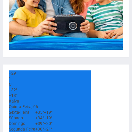
+
29
°
C
+
32°
+
18°
Italva
Quinta-Feira, 06
Sexta-Feira
+
35°
+
19°
Sábado
+
34°
+
19°
Domingo
+
39°
+
20°
Segunda-Feira
+
30°
+
21°