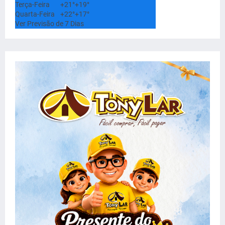
Terça-Feira
+
21°
+
19°
Quarta-Feira
+
22°
+
17°
Ver Previsão de 7 Dias