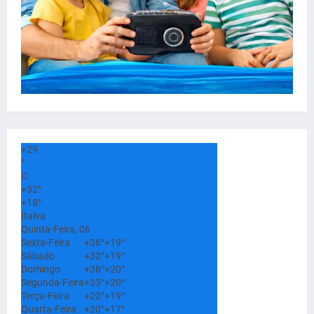
+
29
°
C
+
32°
+
18°
Italva
Quinta-Feira, 06
Sexta-Feira
+
36°
+
19°
Sábado
+
32°
+
19°
Domingo
+
38°
+
20°
Segunda-Feira
+
33°
+
20°
Terça-Feira
+
22°
+
19°
Quarta-Feira
+
20°
+
17°