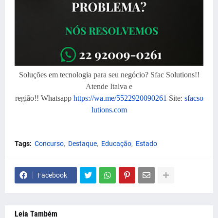
Soluções em tecnologia para seu negócio? Sfac Solutions!!
Atende Italva e
região!! Whatsapp
https://wa.me/5522920090261
Site:
sfacso
lutions.com
Tags:
Concurso
Destaque
Educação
Estado
Facebook
Leia Também