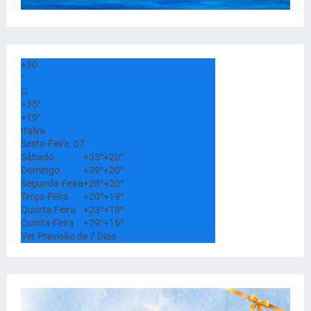
+
30
°
C
+
35°
+
19°
Italva
Sexta-Feira, 07
Sábado
+
35°
+
20°
Domingo
+
39°
+
20°
Segunda-Feira
+
28°
+
20°
Terça-Feira
+
20°
+
19°
Quarta-Feira
+
23°
+
18°
Quinta-Feira
+
29°
+
16°
Ver Previsão de 7 Dias