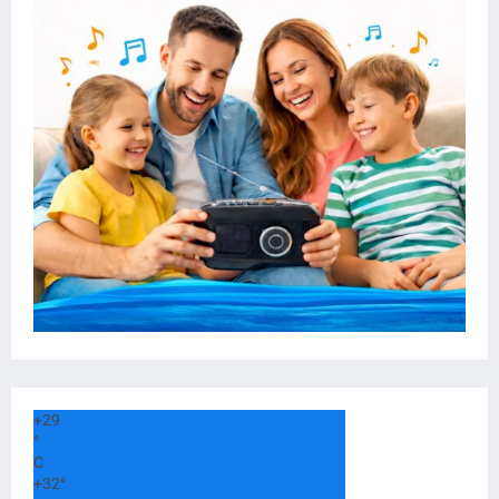
+
29
°
C
+
32°