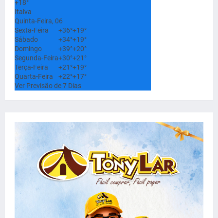
+
18°
Italva
Quinta-Feira, 06
Sexta-Feira
+
36°
+
19°
Sábado
+
34°
+
19°
Domingo
+
39°
+
20°
Segunda-Feira
+
30°
+
21°
Terça-Feira
+
21°
+
19°
Quarta-Feira
+
22°
+
17°
Ver Previsão de 7 Dias