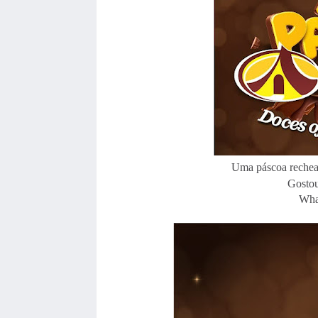
Uma páscoa rechead
Gosto
Wha