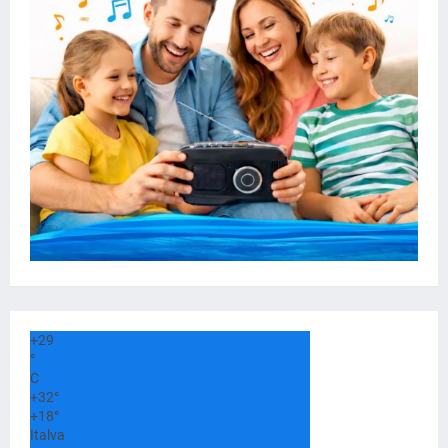
+
29
°
C
+
32°
+
18°
Italva