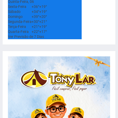
Quinta-Feira, 06
Sexta-Feira
+
36°
+
19°
Sábado
+
34°
+
19°
Domingo
+
39°
+
20°
Segunda-Feira
+
30°
+
21°
Terça-Feira
+
21°
+
19°
Quarta-Feira
+
22°
+
17°
Ver Previsão de 7 Dias