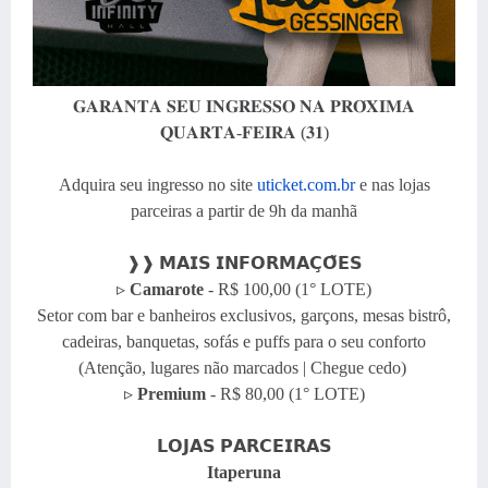
𝐆𝐀𝐑𝐀𝐍𝐓𝐀 𝐒𝐄𝐔 𝐈𝐍𝐆𝐑𝐄𝐒𝐒𝐎 𝐍𝐀 𝐏𝐑𝐎́𝐗𝐈𝐌𝐀
𝐐𝐔𝐀𝐑𝐓𝐀-𝐅𝐄𝐈𝐑𝐀 (𝟑𝟏)
Adquira seu ingresso no site
uticket.com.br
e nas lojas
parceiras a partir de 9h da manhã
❱❱ 𝗠𝗔𝗜𝗦 𝗜𝗡𝗙𝗢𝗥𝗠𝗔𝗖̧𝗢̃𝗘𝗦
▹
Camarote
- R$ 100,00 (1° LOTE)
Setor com bar e banheiros exclusivos, garçons, mesas bistrô,
cadeiras, banquetas, sofás e puffs para o seu conforto
(Atenção, lugares não marcados | Chegue cedo)
▹
Premium
- R$ 80,00 (1° LOTE)
𝗟𝗢𝗝𝗔𝗦 𝗣𝗔𝗥𝗖𝗘𝗜𝗥𝗔𝗦
Itaperuna