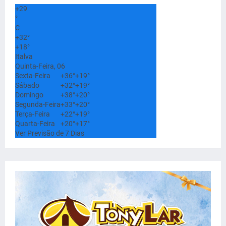
+
29
°
C
+
32°
+
18°
Italva
Quinta-Feira, 06
Sexta-Feira
+
36°
+
19°
Sábado
+
32°
+
19°
Domingo
+
38°
+
20°
Segunda-Feira
+
33°
+
20°
Terça-Feira
+
22°
+
19°
Quarta-Feira
+
20°
+
17°
Ver Previsão de 7 Dias