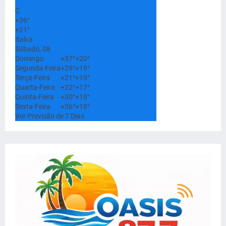
°
C
+
36°
+
21°
Italva
Sábado, 08
Domingo
+
37°
+
20°
Segunda-Feira
+
29°
+
19°
Terça-Feira
+
21°
+
19°
Quarta-Feira
+
22°
+
17°
Quinta-Feira
+
30°
+
18°
Sexta-Feira
+
36°
+
18°
Ver Previsão de 7 Dias