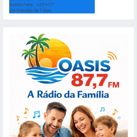
Quinta-Feira
+
29°
+
17°
Ver Previsão de 7 Dias