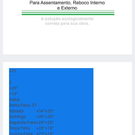
+
31
°
C
+
35°
+
19°
Italva
Sexta-Feira, 07
Sábado
+
34°
+
20°
Domingo
+
39°
+
20°
Segunda-Feira
+
29°
+
20°
Terça-Feira
+
20°
+
18°
Quarta-Feira
+
23°
+
18°