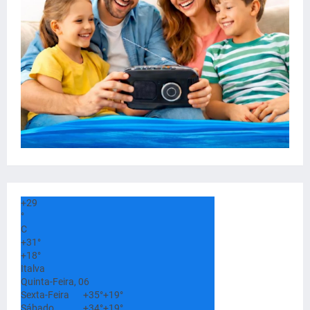
+
29
°
C
+
31°
+
18°
Italva
Quinta-Feira, 06
Sexta-Feira
+
35°
+
19°
Sábado
+
34°
+
19°