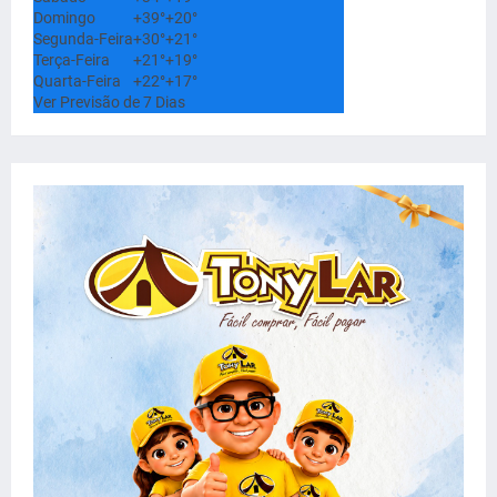
Domingo
+
39°
+
20°
Segunda-Feira
+
30°
+
21°
Terça-Feira
+
21°
+
19°
Quarta-Feira
+
22°
+
17°
Ver Previsão de 7 Dias