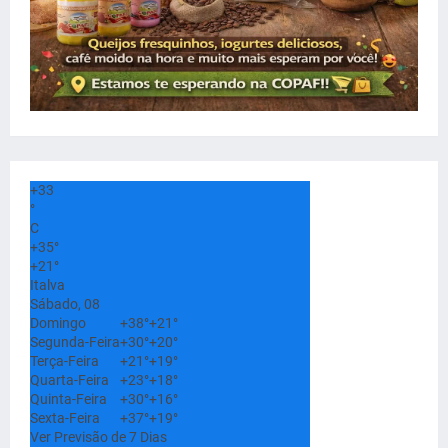
+
33
°
C
+
35°
+
21°
Italva
Sábado, 08
Domingo
+
38°
+
21°
Segunda-Feira
+
30°
+
20°
Terça-Feira
+
21°
+
19°
Quarta-Feira
+
23°
+
18°
Quinta-Feira
+
30°
+
16°
Sexta-Feira
+
37°
+
19°
Ver Previsão de 7 Dias