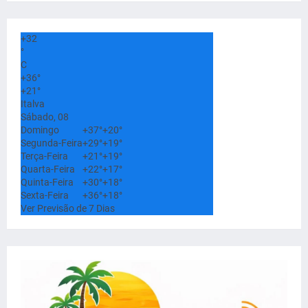
+
32
°
C
+
36°
+
21°
Italva
Sábado, 08
Domingo
+
37°
+
20°
Segunda-Feira
+
29°
+
19°
Terça-Feira
+
21°
+
19°
Quarta-Feira
+
22°
+
17°
Quinta-Feira
+
30°
+
18°
Sexta-Feira
+
36°
+
18°
Ver Previsão de 7 Dias