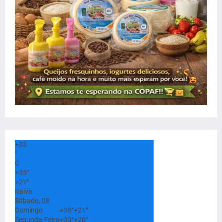
+
33
°
C
+
35°
+
21°
Italva
Sábado, 08
Domingo
+
38°
+
21°
Segunda-Feira
+
30°
+
20°