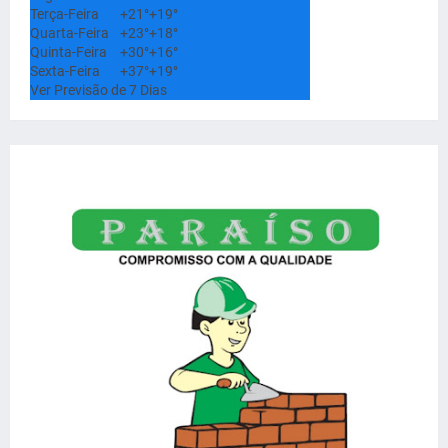
Terça-Feira
+
21°
+
19°
Quarta-Feira
+
23°
+
18°
Quinta-Feira
+
30°
+
16°
Sexta-Feira
+
37°
+
19°
Ver Previsão de 7 Dias