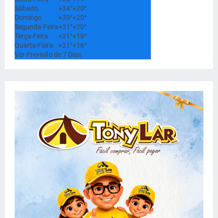
Sábado
+
34°
+
20°
Domingo
+
39°
+
20°
Segunda-Feira
+
31°
+
20°
Terça-Feira
+
21°
+
18°
Quarta-Feira
+
21°
+
16°
Ver Previsão de 7 Dias