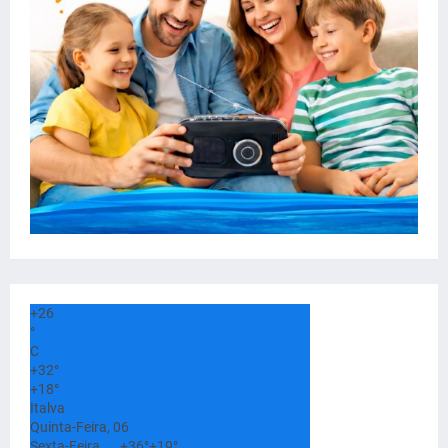
+
26
°
C
+
32°
+
18°
Italva
Quinta-Feira, 06
Sexta-Feira
+
36°
+
19°