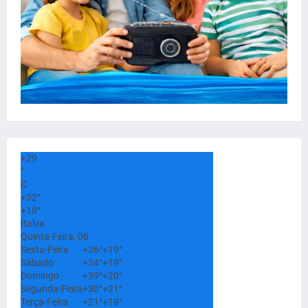
+
29
°
C
+
32°
+
18°
Italva
Quinta-Feira, 06
Sexta-Feira
+
36°
+
19°
Sábado
+
34°
+
19°
Domingo
+
39°
+
20°
Segunda-Feira
+
30°
+
21°
Terça-Feira
+
21°
+
19°