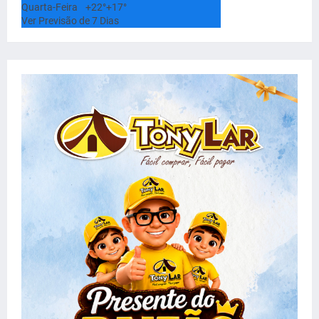
Quarta-Feira
+
22°
+
17°
Ver Previsão de 7 Dias