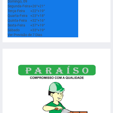
Domingo, 09
Segunda-Feira
+
26°
+
21°
Terça-Feira
+
22°
+
19°
Quarta-Feira
+
23°
+
18°
Quinta-Feira
+
32°
+
16°
Sexta-Feira
+
37°
+
19°
Sábado
+
33°
+
19°
Ver Previsão de 7 Dias