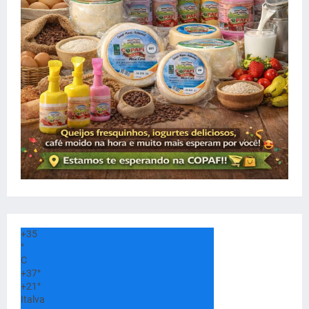
+
35
°
C
+
37°
+
21°
Italva