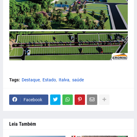
Tags:
Destaque
Estado
Italva
saúde
Facebook
Leia Também