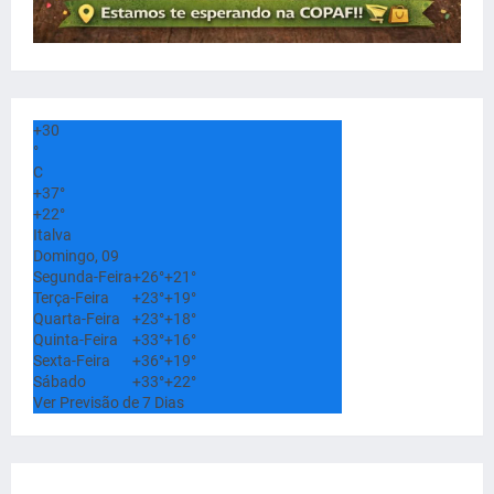
+
30
°
C
+
37°
+
22°
Italva
Domingo, 09
Segunda-Feira
+
26°
+
21°
Terça-Feira
+
23°
+
19°
Quarta-Feira
+
23°
+
18°
Quinta-Feira
+
33°
+
16°
Sexta-Feira
+
36°
+
19°
Sábado
+
33°
+
22°
Ver Previsão de 7 Dias