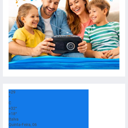
+
29
°
C
+
32°
+
18°
Italva
Quinta-Feira, 06