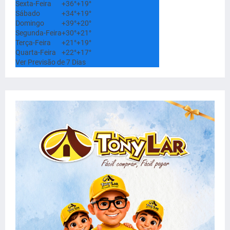
Sexta-Feira
+
36°
+
19°
Sábado
+
34°
+
19°
Domingo
+
39°
+
20°
Segunda-Feira
+
30°
+
21°
Terça-Feira
+
21°
+
19°
Quarta-Feira
+
22°
+
17°
Ver Previsão de 7 Dias