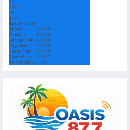
C
+
35°
+
20°
Italva
Sexta-Feira, 07
Sábado
+
34°
+
19°
Domingo
+
39°
+
20°
Segunda-Feira
+
28°
+
20°
Terça-Feira
+
20°
+
19°
Quarta-Feira
+
24°
+
18°
Quinta-Feira
+
29°
+
17°
Ver Previsão de 7 Dias