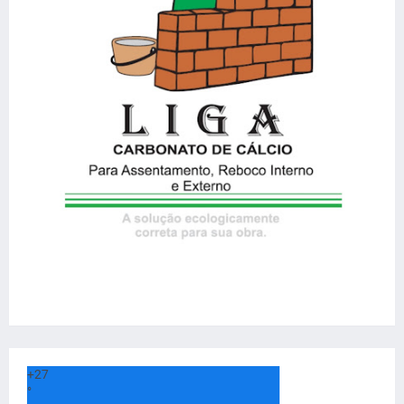
+
27
°