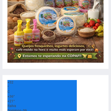
+
32
°
C
+
36°
+
21°
Italva
Domingo, 09