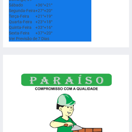
Sábado
+
36°
+
21°
Segunda-Feira
+
27°
+
20°
Terça-Feira
+
21°
+
19°
Quarta-Feira
+
23°
+
18°
Quinta-Feira
+
33°
+
16°
Sexta-Feira
+
37°
+
20°
Ver Previsão de 7 Dias