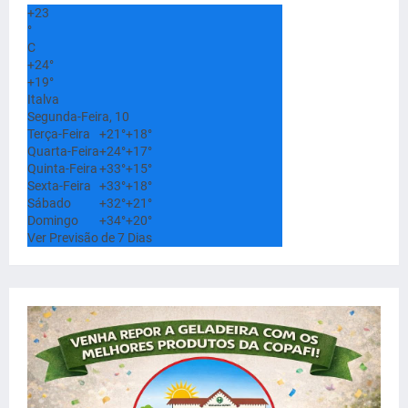
+
23
°
C
+
24°
+
19°
Italva
Segunda-Feira, 10
Terça-Feira
+
21°
+
18°
Quarta-Feira
+
24°
+
17°
Quinta-Feira
+
33°
+
15°
Sexta-Feira
+
33°
+
18°
Sábado
+
32°
+
21°
Domingo
+
34°
+
20°
Ver Previsão de 7 Dias