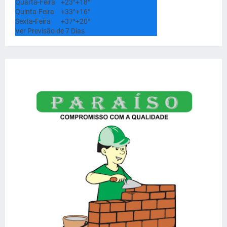
Quarta-Feira
+
23°
+
18°
Quinta-Feira
+
33°
+
16°
Sexta-Feira
+
37°
+
20°
Ver Previsão de 7 Dias