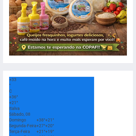
+
33
°
C
+
36°
+
21°
Italva
Sábado, 08
Domingo
+
38°
+
21°
Segunda-Feira
+
27°
+
20°
Terça-Feira
+
21°
+
19°