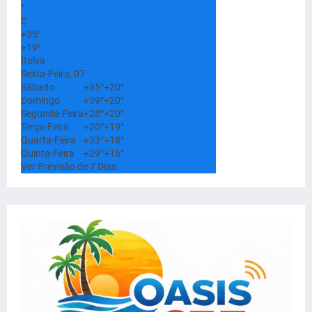
°
C
+
35°
+
19°
Italva
Sexta-Feira, 07
Sábado
+
35°
+
20°
Domingo
+
39°
+
20°
Segunda-Feira
+
28°
+
20°
Terça-Feira
+
20°
+
19°
Quarta-Feira
+
23°
+
18°
Quinta-Feira
+
29°
+
16°
Ver Previsão de 7 Dias