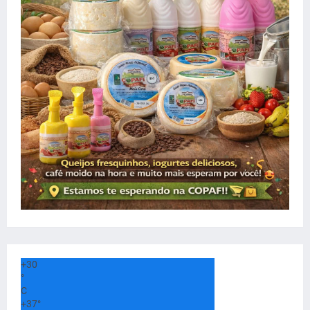
+
30
°
C
+
37°