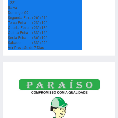
+
22°
Italva
Domingo, 09
Segunda-Feira
+
26°
+
21°
Terça-Feira
+
23°
+
19°
Quarta-Feira
+
23°
+
18°
Quinta-Feira
+
33°
+
16°
Sexta-Feira
+
36°
+
19°
Sábado
+
33°
+
22°
Ver Previsão de 7 Dias