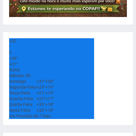
+
32
°
C
+
36°
+
21°
Italva
Sábado, 08
Domingo
+
37°
+
20°
Segunda-Feira
+
29°
+
19°
Terça-Feira
+
21°
+
19°
Quarta-Feira
+
22°
+
17°
Quinta-Feira
+
30°
+
18°
Sexta-Feira
+
36°
+
18°
Ver Previsão de 7 Dias