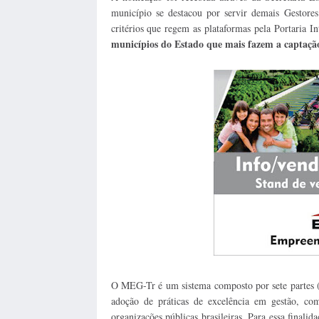
município se destacou por servir demais Gestore
critérios que regem as plataformas pela Portaria In
municípios do Estado que mais fazem a captação 
O MEG-Tr é um sistema composto por sete partes (f
adoção de práticas de excelência em gestão, co
organizações públicas brasileiras. Para essa finali